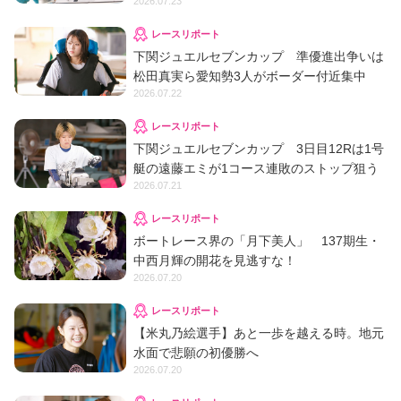
2026.07.23
レースリポート
下関ジュエルセブンカップ 準優進出争いは
松田真実ら愛知勢3人がボーダー付近集中
2026.07.22
レースリポート
下関ジュエルセブンカップ 3日目12Rは1号
艇の遠藤エミが1コース連敗のストップ狙う
2026.07.21
レースリポート
ボートレース界の「月下美人」 137期生・
中西月輝の開花を見逃すな！
2026.07.20
レースリポート
【米丸乃絵選手】あと一歩を越える時。地元
水面で悲願の初優勝へ
2026.07.20