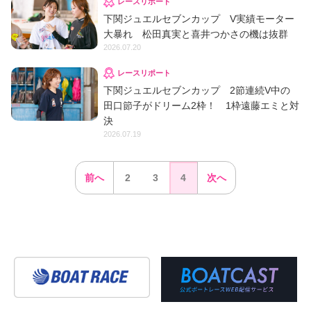
レースリポート
下関ジュエルセブンカップ V実績モーター
大暴れ 松田真実と喜井つかさの機は抜群
2026.07.20
レースリポート
下関ジュエルセブンカップ 2節連続V中の
田口節子がドリーム2枠！ 1枠遠藤エミと対
決
2026.07.19
前へ
2
3
4
次へ