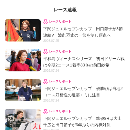
レース速報
レースリポート
下関ジュエルセブンカップ 田口節子が3節
連続V 波乱万丈の一節を制し頂点へ
2026.07.25
レースリポート
平和島ヴィーナスシリーズ 初日ドリーム戦
は今期2コース1着率83％の前田紗希
2026.07.24
レースリポート
下関ジュエルセブンカップ 優勝戦は当地2
コース好相性の遠藤エミに注目
2026.07.24
レースリポート
下関ジュエルセブンカップ 準優9Rは大山
千広と田口節子が6年ぶりの内枠対決