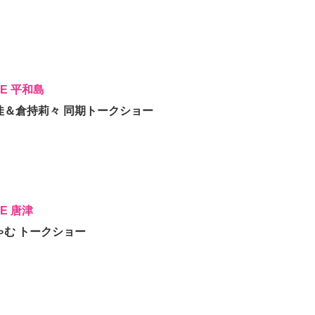
CE 平和島
村桃佳＆倉持莉々 同期トークショー
CE 唐津
ちゃむ トークショー