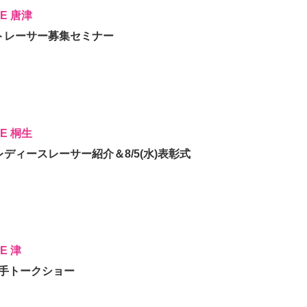
CE 唐津
ボートレーサー募集セミナー
CE 桐生
ルレディースレーサー紹介＆8/5(水)表彰式
E 津
凜選手トークショー