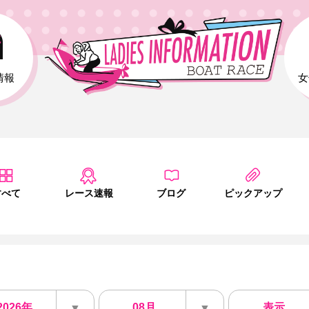
情報
女
すべて
レース速報
ブログ
ピックアップ
2026年
08月
表示
▼
▼