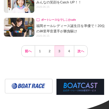
みんなの笑顔をCatch UP！！
2026.06.15
ボートレースなでしこ@cafe
福岡オールレディース誕生日を準優で！20位
の神里琴音選手が勝負駆け
2026.06.15
前へ
1
2
3
4
次へ