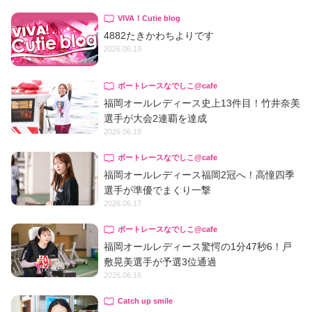
VIVA！Cutie blog
4882たきかわちよりです
2026.06.19
ボートレースなでしこ@cafe
福岡オールレディース史上13件目！竹井奈美
選手が大会2連覇を達成
2026.06.18
ボートレースなでしこ@cafe
福岡オールレディース福岡2冠へ！高憧四季
選手が準優でまくり一撃
2026.06.17
ボートレースなでしこ@cafe
福岡オールレディース驚愕の1分47秒6！戸
敷晃美選手が予選3位通過
2026.06.16
Catch up smile