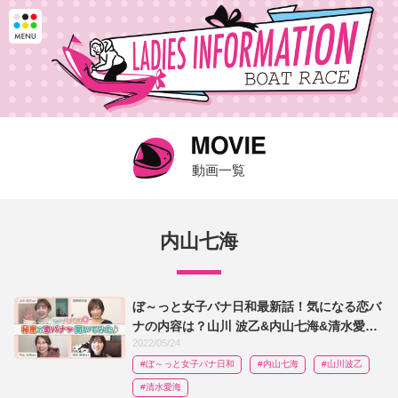
動画一覧
内山七海
ぼ～っと女子バナ日和最新話！気になる恋バ
ナの内容は？山川 波乙&内山七海&清水愛海|
2022/05/24
ちょいバナ日和#6
#ぼ～っと女子バナ日和
#内山七海
#山川波乙
#清水愛海