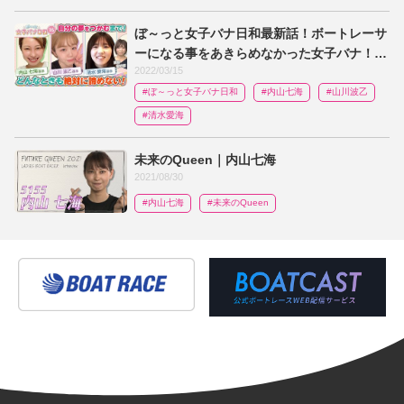
ぼ～っと女子バナ日和最新話！ボートレーサ
ーになる事をあきらめなかった女子バナ！！
2022/03/15
山川 波乙・内山七海・清水愛海#16
#ぼ～っと女子バナ日和
#内山七海
#山川波乙
#清水愛海
未来のQueen｜内山七海
2021/08/30
#内山七海
#未来のQueen