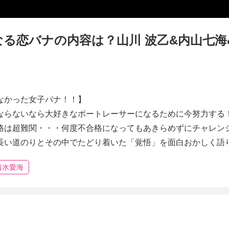
る恋バナの内容は？山川 波乙&内山七海
なかった女子バナ！！】
ならないなら大好きなボートレーサーになるために今努力する
格は超難関・・・何度不合格になってもあきらめずにチャレン
長い道のりとその中でたどり着いた「覚悟」を面白おかしく語
清水愛海