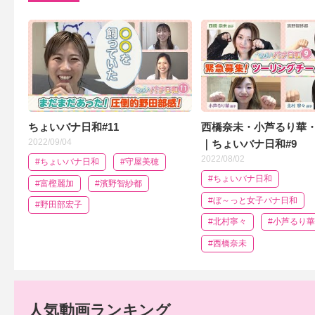
ちょいバナ日和#11
西橋奈未・小芦るり華
2022/09/04
｜ちょいバナ日和#9
2022/08/02
#ちょいバナ日和
#守屋美穂
#ちょいバナ日和
#富樫麗加
#濱野智紗都
#ぼ～っと女子バナ日和
#野田部宏子
#北村寧々
#小芦るり
#西橋奈未
人気動画ランキング