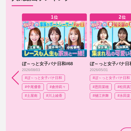
1
2
位
位
64
ぼ～っと女子バナ日和#68
ぼ～っと女子バナ日和
2026/08/03
2026/05/31
#ぼ～っと女子バナ日和
#ぼ～っと女子バナ日和
#中尾優香
#倉持莉々​
#恩田菜穂
#松田真
#土屋南
#川上綾香
#樋江井舞
#永田楽