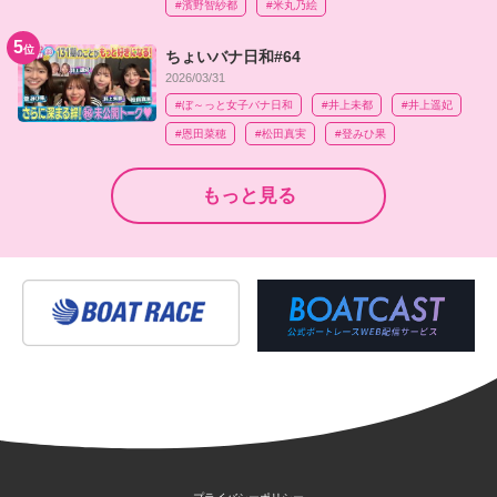
#濱野智紗都
#米丸乃絵
5
位
ちょいバナ日和#64
2026/03/31
#ぼ～っと女子バナ日和
#井上未都
#井上遥妃
#恩田菜穂
#松田真実
#登みひ果
もっと見る