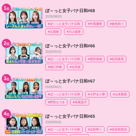
1
位
ぼ～っと女子バナ日和#68
2026/08/03
#ぼ～っと女子バナ日和
#中尾優香
#倉持莉々​
#土屋南
#川上綾香
2
位
ぼ～っと女子バナ日和#66
2026/05/31
#ぼ～っと女子バナ日和
#恩田菜穂
#松田真実
#樋江井舞
#永田楽
3
位
ぼ～っと女子バナ日和#67
2026/06/21
#ぼ～っと女子バナ日和
#小芦るり華
#山本梨菜
#野田なづき
#高尾晶子
4
位
ぼ～っと女子バナ日和#65
2026/05/01
#ぼ～っと女子バナ日和
#北村寧々
#武井莉里佳