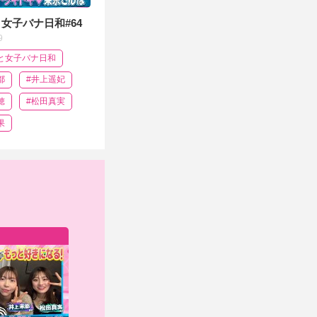
女子バナ日和#64
9
と女子バナ日和
都
#井上遥妃
穂
#松田真実
果
5
6
位