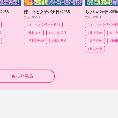
#66
ぼ～っと女子バナ日和#65
ちょいバナ日和#6
2026/05/01
2026/03/31
#ぼ～っと女子バナ日和
#ぼ～っと女子バナ
実
#北村寧々
#武井莉里佳
#井上未都
#井
#濱野智紗都
#米丸乃絵
#恩田菜穂
#松
#登みひ果
もっと見る