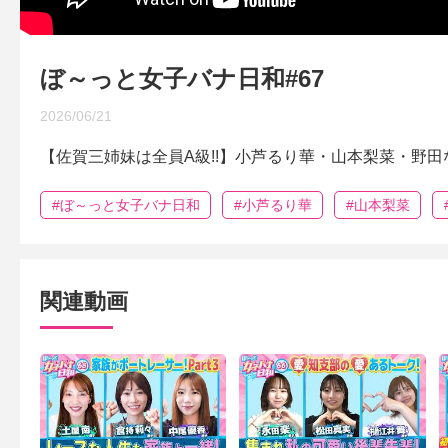
ぼ～っと女子バナ日和#67
2026/06/21
【佐賀三姉妹は全員A級!!】小芦るり華・山本梨菜・野田
#ぼ～っと女子バナ日和
#小芦るり華
#山本梨菜
関連動画