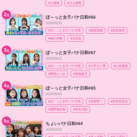
#土屋南
#川上綾香
2
位
ぼ～っと女子バナ日和#66
2026/05/31
#ぼ～っと女子バナ日和
#恩田菜穂
#松田真実
#樋江井舞
#永田楽
3
位
ぼ～っと女子バナ日和#67
2026/06/21
#ぼ～っと女子バナ日和
#小芦るり華
#山本梨菜
#野田なづき
#高尾晶子
4
位
ぼ～っと女子バナ日和#65
2026/05/01
#ぼ～っと女子バナ日和
#北村寧々
#武井莉里佳
#濱野智紗都
#米丸乃絵
5
位
ちょいバナ日和#64
2026/03/31
#ぼ～っと女子バナ日和
#井上未都
#井上遥妃