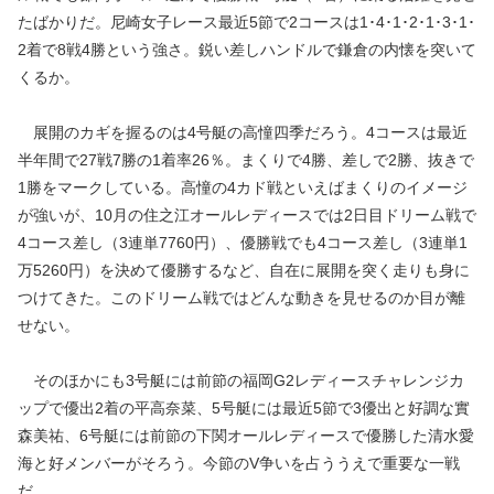
たばかりだ。尼崎女子レース最近5節で2コースは1･4･1･2･1･3･1･
2着で8戦4勝という強さ。鋭い差しハンドルで鎌倉の内懐を突いて
くるか。
展開のカギを握るのは4号艇の高憧四季だろう。4コースは最近
半年間で27戦7勝の1着率26％。まくりで4勝、差しで2勝、抜きで
1勝をマークしている。高憧の4カド戦といえばまくりのイメージ
が強いが、10月の住之江オールレディースでは2日目ドリーム戦で
4コース差し（3連単7760円）、優勝戦でも4コース差し（3連単1
万5260円）を決めて優勝するなど、自在に展開を突く走りも身に
つけてきた。このドリーム戦ではどんな動きを見せるのか目が離
せない。
そのほかにも3号艇には前節の福岡G2レディースチャレンジカ
ップで優出2着の平高奈菜、5号艇には最近5節で3優出と好調な實
森美祐、6号艇には前節の下関オールレディースで優勝した清水愛
海と好メンバーがそろう。今節のV争いを占ううえで重要な一戦
だ。