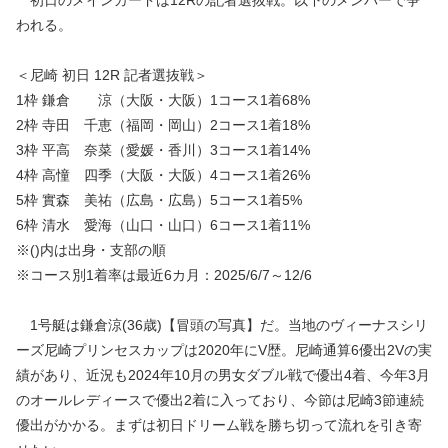
われる。
＜尼崎 初日 12R 記者選抜戦＞
1枠 鎌倉 涼（大阪・大阪）1コース1着68%
2枠 寺田 千恵（福岡・岡山）2コース1着18%
3枠 平高 奈菜（愛媛・香川）3コース1着14%
4枠 高憧 四季（大阪・大阪）4コース1着26%
5枠 實森 美祐（広島・広島）5コース1着5%
6枠 清水 愛海（山口・山口）6コース1着11%
※()内は出身・支部の順
※コース別1着率は最近6カ月：2025/6/7～12/6
1号艇は鎌倉涼(36歳)【冒頭の写真】だ。当地のヴィーナスシリ
ーズ尼崎プリンセスカップは2020年にV歴。尼崎通算6優出2Vの実
績があり、近況も2024年10月の男女ダブル戦で優出4着、今年3月
のオールレディースで優出2着に入っており、今節は尼崎3節連続
優出がかかる。まずは初日ドリーム戦を勝ち切って流れを引き寄