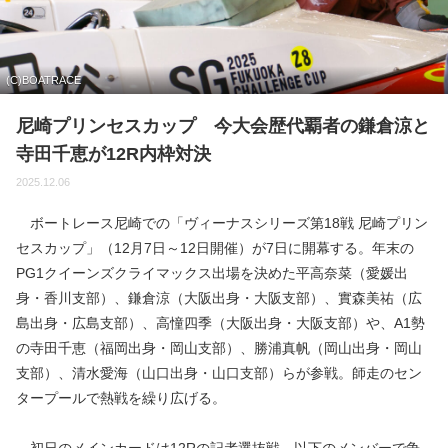
(C)BOATRACE
尼崎プリンセスカップ 今大会歴代覇者の鎌倉涼と
寺田千恵が12R内枠対決
2025.12.06
ボートレース尼崎での「ヴィーナスシリーズ第18戦 尼崎プリン
セスカップ」（12月7日～12日開催）が7日に開幕する。年末の
PG1クイーンズクライマックス出場を決めた平高奈菜（愛媛出
身・香川支部）、鎌倉涼（大阪出身・大阪支部）、實森美祐（広
島出身・広島支部）、高憧四季（大阪出身・大阪支部）や、A1勢
の寺田千恵（福岡出身・岡山支部）、勝浦真帆（岡山出身・岡山
支部）、清水愛海（山口出身・山口支部）らが参戦。師走のセン
タープールで熱戦を繰り広げる。
初日のメインカードは12Rの記者選抜戦。以下のメンバーで争