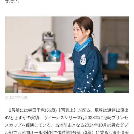
せたい。
(C)BOATRACE
2号艇には寺田千恵(56歳)【写真上】が座る。尼崎は通算12優出
4Vとさすがの実績。ヴィーナスシリーズは2023年に尼崎プリンセ
スカップを優勝している。当地前走となる2024年10月の男女ダブ
ル戦でも節間オール3連対で優勝戦1号艇（3着）に乗る活躍を見せ