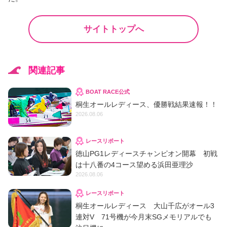
サイトトップへ
関連記事
BOAT RACE公式
桐生オールレディース、優勝戦結果速報！！
2026.08.06
レースリポート
徳山PG1レディースチャンピオン開幕 初戦
は十八番の4コース望める浜田亜理沙
2026.08.06
レースリポート
桐生オールレディース 大山千広がオール3
連対V 71号機が今月末SGメモリアルでも